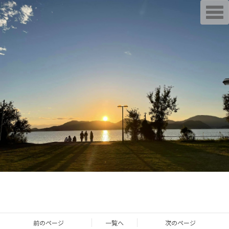
T
o
g
g
l
e
n
a
v
i
g
a
t
i
o
n
前のページ
一覧へ
次のページ