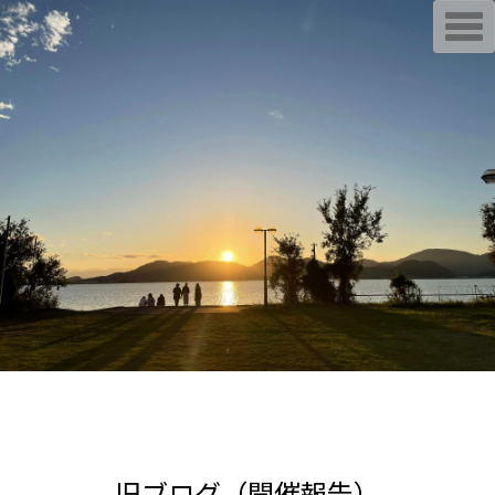
T
o
g
g
l
e
n
a
v
i
g
a
t
i
o
n
旧ブログ（開催報告）