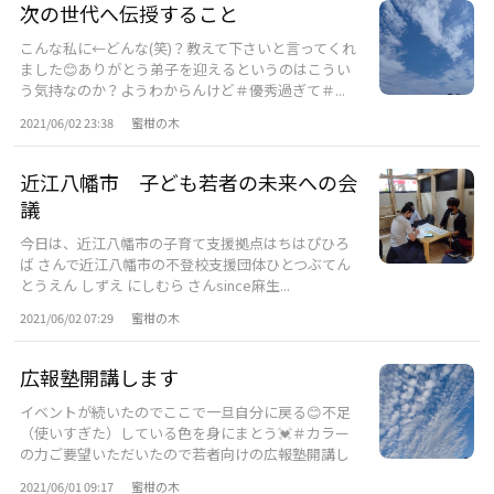
次の世代へ伝授すること
こんな私に←どんな(笑)？教えて下さいと言ってくれ
ました😊ありがとう弟子を迎えるというのはこうい
う気持なのか？ようわからんけど＃優秀過ぎて＃...
2021/06/02 23:38
蜜柑の木
近江八幡市 子ども若者の未来への会
議
今日は、近江八幡市の子育て支援拠点はちはぴひろ
ば さんで近江八幡市の不登校支援団体ひとつぶてん
とうえん しずえ にしむら さんsince麻生...
2021/06/02 07:29
蜜柑の木
広報塾開講します
イベントが続いたのでここで一旦自分に戻る😊不足
（使いすぎた）している色を身にまとう💓＃カラー
の力ご要望いただいたので若者向けの広報塾開講し
ま...
2021/06/01 09:17
蜜柑の木