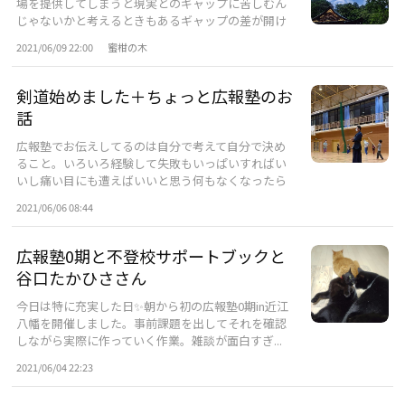
場を提供してしまうと現実とのギャップに苦しむん
じゃないかと考えるときもあるギャップの差が開け
ば...
2021/06/09 22:00
蜜柑の木
剣道始めました＋ちょっと広報塾のお
話
広報塾でお伝えしてるのは自分で考えて自分で決め
ること。いろいろ経験して失敗もいっぱいすればい
いし痛い目にも遭えばいいと思う何もなくなったら
ま...
2021/06/06 08:44
広報塾0期と不登校サポートブックと
谷口たかひささん
今日は特に充実した日✨朝から初の広報塾0期in近江
八幡を開催しました。事前課題を出してそれを確認
しながら実際に作っていく作業。雑談が面白すぎ...
2021/06/04 22:23