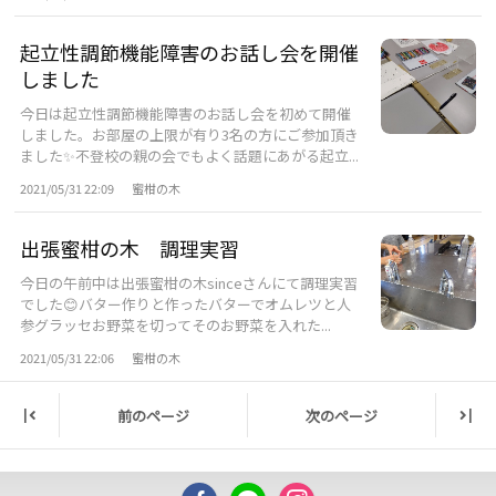
起立性調節機能障害のお話し会を開催
しました
今日は起立性調節機能障害のお話し会を初めて開催
しました。お部屋の上限が有り3名の方にご参加頂き
ました✨不登校の親の会でもよく話題にあがる起立...
2021/05/31 22:09
蜜柑の木
出張蜜柑の木 調理実習
今日の午前中は出張蜜柑の木sinceさんにて調理実習
でした😊バター作りと作ったバターでオムレツと人
参グラッセお野菜を切ってそのお野菜を入れた...
2021/05/31 22:06
蜜柑の木
前のページ
次のページ
|
|